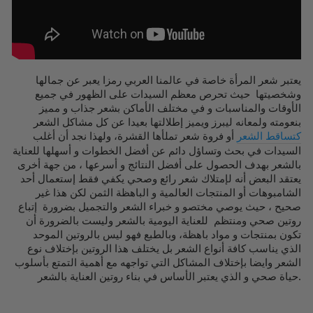
يعتبر شعر المرأة خاصة في عالمنا العربي رمزا يعبر عن جمالها
وشخصيتها حيث تحرص معظم السيدات على الظهور في جميع
الأوقات والمناسبات و في مختلف الأماكن بشعر جذاب و مميز
بنعومته ولمعانه ليبرز ويميز إطلالتها بعيدا عن كل مشاكل الشعر
كتساقط الشعر
أو فروة شعر تملأها القشرة، ولهذا نجد أن أغلب
السيدات في بحث وتساؤل دائم عن أفضل الخطوات و أسهلها للعناية
بالشعر بهدف الحصول على أفضل النتائج و أسرعها ، من جهة أخرى
يعتقد البعض أنه لإمتلاك شعر رائع وصحي يكفي فقط إستعمال أحد
الشامبوهات أو المنتجات العالمية و الباهظة الثمن لكن هذا غير
صحيح ، حيث يوصي مختصو و خبراء الشعر والتجميل بضرورة إتباع
روتين صحي ومنتظم للعناية اليومية بالشعر وليست بالضرورة أن
تكون بمنتجات و مواد باهظة، وبالطبع فهو ليس بالروتين الموحد
الذي يناسب كافة أنواع الشعر بل يختلف هذا الروتين بإختلاف نوع
الشعر وايضا بإختلاف المشاكل التي تواجهه مع أهمية التمتع بأسلوب
حياة صحي و الذي يعتبر الأساس في بناء روتين العناية بالشعر.