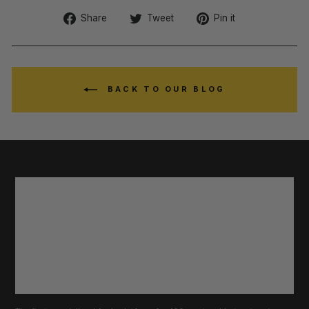
Share
Tweet
Pin
Share
Tweet
Pin it
on
on
on
Facebook
Twitter
Pinterest
BACK TO OUR BLOG