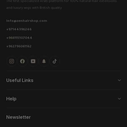
The first specialized Arab platform for 100% natural-hair extensions
and luxury wigs with British quality.
info@zenhairshop.com
+97144396246
+966115107044
+962796061162
Instagram
Facebook
YouTube
Snapchat
TikTok
Useful Links
Help
Newsletter