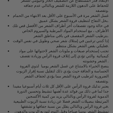
الإبتعاد قدر المستطاع عن التصفيف الحار واليومي للشعر
للحفاظ على الدهون اللازمة للشعر وبالتالي عدم جفافه
وتقصفه.
غسل الشعر مرة في الأسبوع على الأقل بعد الانتهاء من الحمام
بخل التفاح لتنظيف فروة الشعر بشكل عميق.
في حالة وجود تقصفات آخر أطراف الشعر من الأفضل قص تلك
الأطراف ، مع استخدام المواد المرطبة والسيروم الخاص
بترطيب الشعر المقصف في باقي مناطق الشعر.
إذا كنتي ترغبين في إمتلاك شعر صحي وطويل في نفس الوقت
فعليكي بقص الشعر بشكل منتظم.
تجنب إستخدام صبغات و ملونات الشعر لاحتوائها على مواد
كيميائية والتي تؤدي إلى إتلاف فروة الرأس وزيادة تقصف
الشعر وخشونته .
ينصح الخبراء بالامتناع عن غسل الشعر يوميا لذوي الفروة
الحساسة و الجافة حيث يؤدي ذلك لتقليل نسبة إفراز الزيوت
الضرورية لترطيب فروة الشعر مما يؤدي لجفاف الشعر
وتقصفه.
يعتبر تدليك فروة الرأس على الأقل كل ثلاث أيام أسبوعيا مفيدا
جدا لما في ذلك من فوائد عدة أهمها تنشيط وتحسين الدورة
الدموية لفروة الرأس وبالتالي يزيد من كمية الأكسجين
المرتبطة ببصيلات الشعر فضلا عن زيادة نسبة الزيوت الطبيعية
في فروة الرأس وبالتالي يقلل من نسبة جفافها و تشققها.
تمشيط الشعر يوميا صباحا وقبل النوم لتوزيع الزيوت والدهون