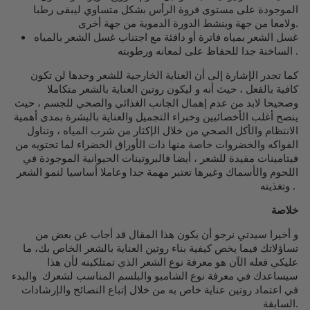
الموجودة على مستوى فروة الرأس بشكل متساوي ليبقى رطبا
ولامعا من جهة وينشط الدورة الدموية من جهة أخرى.
غسل الشعر بمياه فاترة أو دافئة مع اجتناب غسل الشعر بالمياه
الساخنة جدا للحفاظ على لمعانه ورطوبته .
كما تجدر الإشارة إلى أن العناية الخارجية للشعر وحدها لن تكون
كافية بالفعل ، حيث أنه و ليكون روتين العناية بالشعر متكاملا
وصحيحا لابد من عدم إهمال الجانب الغذائي والصحي للجسم ، حيث
ينصح أغلب الأخصائيين وخبراء التجميل والعناية بالبشرة بمدى أهمية
الانتظام والأكل الصحي من خلال الإكثار من شرب المياه ، وتناول
الفواكه والخضروات خاصة منها ذات الأوراق الخضراء لما تحتويه من
فيتامينات مفيدة للشعر ، أيضا فالبروتينات الحيوانية الموجودة في
اللحوم والأسماك وغيرها تعتبر مهمة جدا وعاملا أساسيا لنمو الشعر
وتغذيته .
خلاصة
و أخيرا سيدتي نرجو أن يكون هذا المقال قد أجاب عن بعض من
تساؤلاتك فيما يخص كيفية بناء روتين العناية بالشعر الخاص بك، ما
عليكي فعله الآن هو معرفة نوع الشعر الذي تمتلكينه لأن هذا
سيساعدك في معرفة نوع الشامبو والبلسم المناسب لشعرك والبدء
في اعتماد روتين عناية خاص به من خلال إتباع النصائح والإرشادات
السابقة.