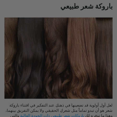
باروكة شعر طبيعي
لعل أول أولوية قد تضعينها في ذهنكِ عند التفكير في اقتناء باروكة
شعر هو أن تبدو تماماً مثل شعركِ الحقيقي ولا يمكن التفريق بينهما،
وهذا ما توفره لكِ
باروكات شعر طبيعي ذات الجودة العالية
والتي