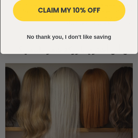
وفقدانها لمظهرها وتناسقها ولن تستطيعين ارتدائها مرة أخرى، لذا
CLAIM MY 10% OFF
فالأمر في النهاية متروكٌ لكِ ولإحتياجاتكِ، فلا تختاري نوع باروكة
التي تعتقدين أن الجميع يريدها ويفضلها بل إختاري باروكة شعر تجعل
من حياتكِ أفضل وأكثر سهولة وراحة.
No thank you, I don't like saving
من أين أشتري باروكة شعر طبيعي؟