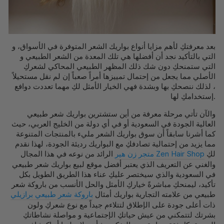
بعد معرفتكِ لأهم مزايا أنواع بواريك الشعر المتوفرة في الأسواق، و
التي بالتأكيد نجد أن أفضلها هي تلك المعدة من الشعر الطبيعي و
التي ستمنحكِ دون شك ذلك المظهر الطبيعي المحاكي لشعركِ
الأصلي مما يجعل من إحتمال تمييزها أمراً صعباً إن لم نقل مستحيلاً
، لذلك ننصحكِ بها وبشدة فهي الخيار الأمثل لكِ مهما تعددت دوافع
إستخدامكِ لها.
والآن تأتي مرحلة معرفة من أين ستشترين بواريك شعر طبيعي
العالية الجودة في السعودية أو في أي دولة من الخليج العربي، حيث
كما أشرنا سابقاً أن سوق بواريك الشعر مليء بالمنتجات المتنوعة
مما يزيد من إحتمالية تصادفكِ مع البواريك رديئة الجودة، لهذا نقدم
لكِ
Zen Hair Shop
متجر زن هير
الرائد من نوعه في هذا المجال
والغني عن التعريف الذي يعتبر أفضل موقع لبيع بواريك شعر طبيعي
في السعودية والذي سيختصر عليكِ عناء هذا الطريق الطويل بكل
تأكيد، ليمنحكِ مباشرةً خياركِ الأمثل والحل الأنسب من باروكة شعر
طبيعي من علامته التجارية بواريك أمثال
باروكة شعر طبيعي برازيلي
ذات أعلى جودة على الإطلاق لتتلاءم جيداً مع نوع شعركِ ولون
بشرتك لتتمكني من عيش حياتكِ الإجتماعية و مواصلة نشاطاتكِ