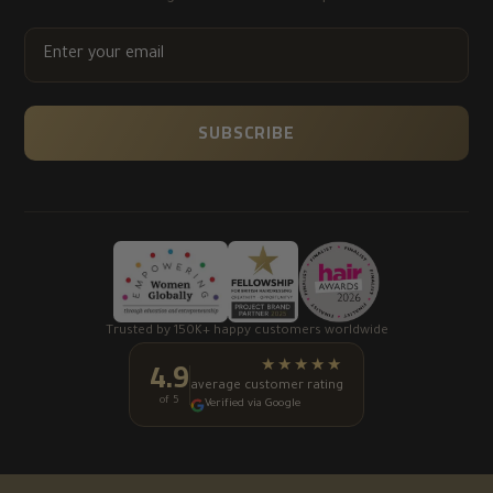
ENTER
YOUR
EMAIL
SUBSCRIBE
Trusted by 150K+ happy customers worldwide
4.9
★★★★★
average customer rating
of 5
Verified via Google