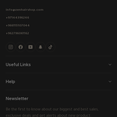
info@zenhairshop.com
+97144396246
+966115107044
+962796061162
Instagram
Facebook
YouTube
Snapchat
TikTok
Useful Links
Help
Newsletter
Be the first to know about our biggest and best sales,
exclusive deals and get alerts about new product.