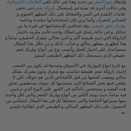
وإنتظار
نمو الشعر
من جديد وهذا في حالة تلقي
العلاجات الكيميائية
،
وفي حالات أخرى قد تستدعي إستعمال
باروكة شعر
حتى تخفي
علامات التقدم في السن والحفاظ على ذلك المظهر الحيوي و
الشبابي لشعرك، وكما ترين فإن استخداماتها متعددة وخاصة
بواريك شعر طبيعي
، وقد تحتاجين لإستخدامها في فترة ما من
حياتكِ، و في حالة رغبتكِ في امتلاك واحدة فأنتِ ملزمة باختيار
الباروكة التي تبدو طبيعية أكثر و التي تحاكي شعركِ الحقيقي تماماً و
هذا لتظهري بمظهر متألق و جذاب. لذلك و من خلال هذا المقال
سنساعدكِ على اختيار أفضل وأنسب نوع من أنواع بواريك شعر
طبيعي الذي سيمنحكِ ذلك المظهر الطبيعي المميز.
مع كثرة انواع البواريك في الأسواق وتعددها قد يكون من الصعب
إختيار باروكة شعر طبيعية تتناسب مع شعركِ ولون بشرتكِ بشكل
مثالي ويصعب كشفها من قبل الأشخاص الذين هم حولك، لكن لا
تقلقي فمع بعض النصائح التي سنقدمها لكِ سوف تستطيعين تجاوز
هذه العقبة و ستنجحين بالتأكيد في العثور على النوع الذي ترغبين
فيه تماماً، حيث يوجد الكثير من أنواع بواريك الشعر والتي لكل واحدة
منها مميزاتها الخاصة والتي جمعناها لكِ في هذا المقال لتتمكني من
الحصول على ذلك المظهر المثالي و الطبيعي الذي لطالما حلمتي
به.