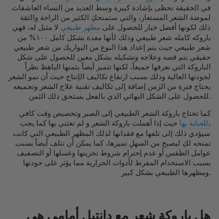
في الحقيقة تحظى بإشادة كبيرة وسط العديد من النساء العاشقات
لموضة الشعر المستعار، والتي ستمنحكِ الكثير من الراحة والثقة
ذلك لكونها أفضل خيار للحصول على
مظهر طبيعي
لا مثيل له، فهي
باروكه كامله شعر طبيعي وذلك لأنها معدة بشكل كامل ١٠٠% من
شعر طبيعي حيث يتم إعداد هذا النوع من البواريك من شعر طبيعي
حقيقي يتم قصه وعلاجه وتشكيله بشكل معين للحصول على شكل
الباروكة التي نعرفها جميعاً، لكنها تتميز أيضاً بثمنها الباهظ نظراً
لجودتها العالية وذلك بسبب ارتفاع تكاليف الإنتاج حيث أن نمو الشعر
يحتاج فترة من الزمن إضافة إلى تكاليف تقنية علاج الشعر وتجميعه
للحصول على الشكل النهائي الذي بالفعل يستحق ذلك الثمن.
كما تحتاج باروكة الشعر الطبيعي إلى الصبر وتخصيص وقت كافي
،
للعناية بها
حيث إذا أهملت باروكة الشعر و لم تعتني بها كما يجب
سيؤدي ذلك إلى تلفها مع فقدانها لذلك المظهر الطبيعي التي كانت
تمنحه لكِ ليصبح من السهلِ تميزها، كما يمكن أن تتلف أيضاً بسبب
عوامل الطقس أو عدم إحترام شروط تخزينها وغسلها أو التصفيف
بسبب الاستخدام المفرط لأدوات الحرارية مما يؤثر على جودتها
ومظهرها الطبيعي بشكل كبير.
هل باروكة شعر مع دانتيل أمامي هي