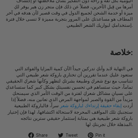
اليومية بكل ثقة و راحة دون التفكير بشأن ملاحظتها أو إكتشاف
أمرها من قِبلِ الآخرين، فضلاً عن ذلك فإن متجر زن هير يوفر لكِ
ميزة أو خدمة الشحن لجميع الدول في وقت قصير لأن هدفه في آخر
المطاف هو مساعدتكِ على المرور بتجربة مميزة لا تنسى خلال فترة
إستخدامكِ لبواريك الشعر الطبيعي.
خلاصة:
في النهاية لابد وأنكِ تدركين جيداً الآن كمية المزايا والفوائد التي
ستعود عليكِ عندما تقررين أن تختاري باروكة شعر طبيعي التي
تتناسب مع نوع شعركِ وطبيعة بشرتكِ لتظهر وكأنها شعركِ الحقيقي
تماماً، حيث ستساهم في تحسين نفسيتكِ بشكل كبير كما ستساعدكِ
على نسيانِ مشاكل شعركِ لفترة من الوقت الأمر الذي سيمنحكِ
مزيداً من القوة والصبر لمواجهة المرض الذي تعانين منه، فضلاً إذا
أردت
إبقاء حقيقة إرتداءك لباروكة شعر
سراً، فالباروكة الطبيعية
ستجنبكِ تلك المواقف المحرجة لاستحالة اكتشافها، لهذا فإن إختيار
باروكة شعر طبيعية هي بمثابة إستثمار حقيقي سترين نتائجه
المذهلة خلال تجربتكِ لها.
Share
Tweet
Pin
Share
Tweet
Pin it