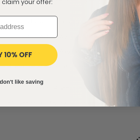
 claim your offer:
Y 10% OFF
 لا تدوم طويلًا، وصلات الدبابيس هي الخيار الأكثر ثباتًا، ولكنها قد
don't like saving
ك ثانيًا، ابحث عن مصفف شعر محترف ذو خبرة في تركيب شعر الإكستنشن 