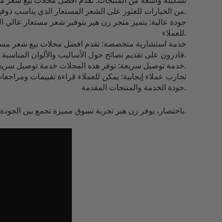
تشكيلة واسعة من المنتجات: تقدم افضل محلات بيع شعر مستع
من الخيارات للعثور على الشعر المستعار الذي يناسب ذوقهم واحتياجاتهم الشخصية.
جودة عالية: يتميز متجر زن هير بتوفير شعر مستعار عالي ال
للعملاء.
خدمة استشارية متخصصة: تقدم افضل محلات بيع شعر مستعا
قادرون على تقديم نصائح حول الأساليب والألوان المناسبة وكيفية العناية بالشعر المستعار.
خدمة توصيل سريعة: توفر هذه المحلات خدمة توصيل سريعة وموثوقة للمنتجات إلى عتبة منزل العميل. يمكن للعملاء الحصول على شعرهم المستعار دون عناء الانتظار لفترة طويلة.
تجارب عملاء إيجابية: يمكن للعملاء قراءة تقييمات ومراجع
جودة الخدمة والمنتجات المقدمة.
باختصار، يوفر زن هير تجربة تسوق مميزة تجمع بين الجودة والتنوع والخدمة الممتازة، مما يجعلها وجهة مثالية للباحثين عن تحسين إطلالتهم وزيادة ثقتهم بأنفسهم.