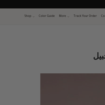
Skip
to
content
Shop
Color Guide
More
Track Your Order
Co
بيل