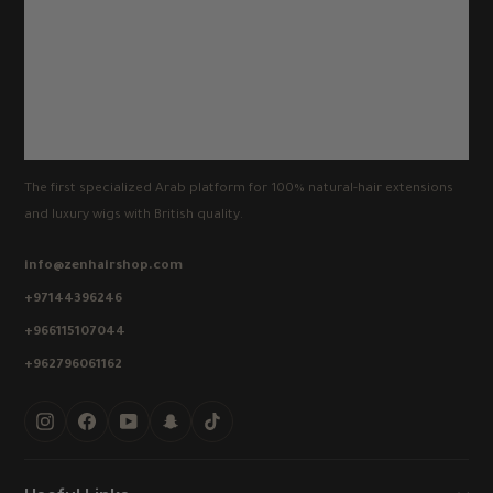
The first specialized Arab platform for 100% natural-hair extensions
and luxury wigs with British quality.
info@zenhairshop.com
+97144396246
+966115107044
+962796061162
Instagram
Facebook
YouTube
Snapchat
TikTok