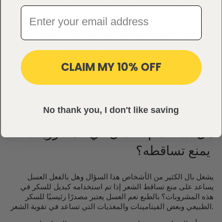
بالمثل تناول عصير الكرفس واحد من أهم المشروبات التي تؤثر
تأثيرًا إيجابيًا على تحسين الشعر وحالته.
عصير البقدونس يندرج تحت مسمى العصير الأخضر السحري
الذي يمنع تساقط الشعر ويعمل على ترطيبه وتغذيته سواء
عصير البقدونس أو تناوله.
بالإضافة إلى عصير الخس الذي يحتوي على الفولات
والماغنسيوم والبوتاسيوم.
CLAIM MY 10% OFF
حيث أن تناول العصائر الخضراء بانتظام ضمن نظامك الغذائي يحفز
من نمو الشعر ويمنع تساقطه.
No thank you, I don't like saving
هل استخدام العسل في المشروبات
يمنع تساقطه؟
يشغل بال الكثير من الأشخاص هذا السؤال وهل بالفعل العسل
يساعد على منع تساقط الشعر إذا تم استخدامه كبديل للسكر في
هذه المشروبات؟ بالطبع نعم العسل يعتبر مصدرًا رئيسيًا للسكر
الطبيعي وبعض الفيتامينات والمغذيات التي تساعد في تقوية الشعر.