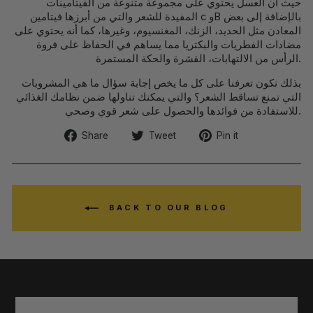
حيث أن العسل يحتوي على مجموعة متنوعة من الفيتامينات
المفيدة للشعر والتي من أبرزها فيتامين c وB بالإضافة إلى بعض
المعادن مثل الحديد، الزنك، المغنسيوم، وغيرها، كما أنه يحتوي على
مضادات الفطريات والبكتريا مما يساهم في الحفاظ على فروة
الرأس من الالتهابات، القشرة والحكة المستمرة.
بذلك نكون تعرفنا على كل ما يخص إجابة سؤال ما هي المشروبات
التي تمنع تساقط الشعر؟ والتي يمكنك تناولها ضمن نظامك الغذائي
للاستفادة من فوائدها والحصول على شعر قوي وصحي.
Share
Tweet
Pin
Share
Tweet
Pin it
on
on
on
Facebook
Twitter
Pinterest
BACK TO OUR BLOG