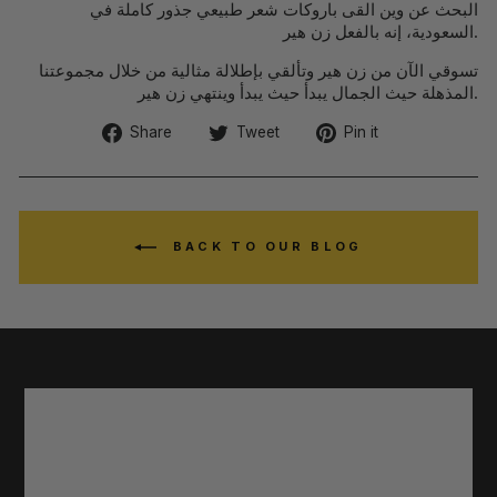
البحث عن وين القى باروكات شعر طبيعي جذور كاملة في
السعودية، إنه بالفعل زن هير.
تسوقي الآن من زن هير وتألقي بإطلالة مثالية من خلال مجموعتنا
المذهلة حيث الجمال يبدأ حيث يبدأ وينتهي زن هير.
Share
Tweet
Pin
Share
Tweet
Pin it
on
on
on
Facebook
Twitter
Pinterest
BACK TO OUR BLOG