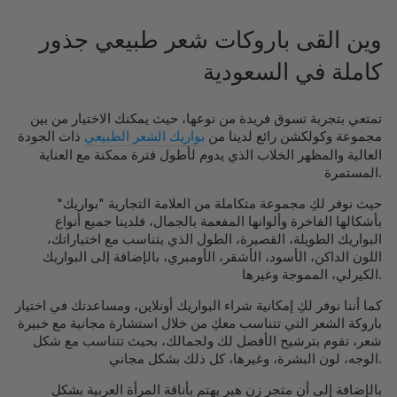
وين القى باروكات شعر طبيعي جذور
كاملة في السعودية
تمتعي بتجربة تسوق فريدة من نوعها، حيث يمكنك الاختيار من بين
مجموعة وكولكشن رائع لدينا من
بواريك الشعر الطبيعي
ذات الجودة
العالية والمظهر الخلاب الذي يدوم لأطول فترة ممكنة مع العناية
المستمرة.
حيث نوفر لكِ مجموعة متكاملة من العلامة التجارية "بواريك"
بأشكالها الفاخرة وألوانها المفعمة بالجمال، فلدينا جميع أنواع
البواريك الطويلة، القصيرة، الطول الذي يتناسب مع اختياراتك،
اللون الداكن، الأسود، الأشقر، الأومبري، بالإضافة إلى البواريك
الكيرلي، المموجة وغيرها.
كما أننا نوفر لكِ إمكانية شراء البواريك أونلاين، ومساعدتك في اختيار
باروكة الشعر التي تتناسب معكِ من خلال استشارة مجانية مع خبيرة
شعر، تقوم بترشيح الأفضل لك ولجمالك، بحيث تتناسب مع شكل
الوجه، لون البشرة، وغيرها، كل ذلك بشكل مجاني.
بالإضافة إلى أن متجر زن هير يهتم بأناقة المرأة العربية بشكل