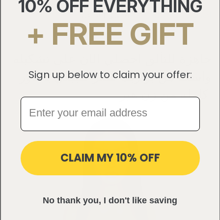
10% OFF EVERYTHING
اكستنشن شعر طبيعي للبيع
احصلي الآن على
+ FREE GIFT
جاهزة للتألق احصلي الآن على تشكيلة
Sign up below to claim your offer:
واسعة من بواريك شعر طبيعي بجذور
كاملة من زن هير.
CLAIM MY 10% OFF
No thank you, I don't like saving