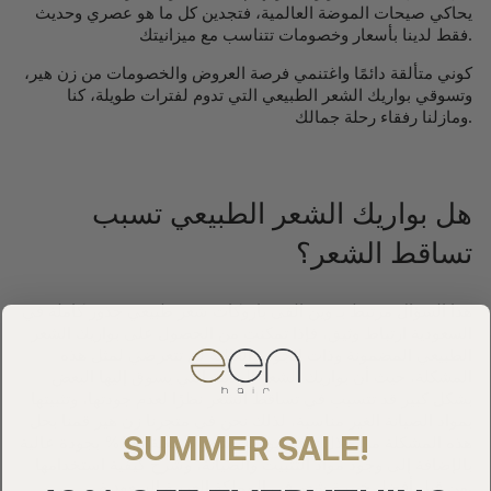
يحاكي صيحات الموضة العالمية، فتجدين كل ما هو عصري وحديث
فقط لدينا بأسعار وخصومات تتناسب مع ميزانيتك.
كوني متألقة دائمًا واغتنمي فرصة العروض والخصومات من زن هير،
وتسوقي بواريك الشعر الطبيعي التي تدوم لفترات طويلة، كنا
ومازلنا رفقاء رحلة جمالك.
هل بواريك الشعر الطبيعي تسبب
تساقط الشعر؟
هذا السؤال مرتبط بـ وين القى باروكات شعر طبيعي جذور كاملة في
السعودية ارتباط وثيق، فإذا تمكنتِ من الحصول على بواريك الشعر
الطبيعي المضمونة وذات الجودة العالية لن تتعرضي لمثل هذه
المشكلة، حيث أن بواريك الشعر الرديئة التي يسوق إليها البعض
بشكل كبير قد تتسبب في تساقط الشعر نظرًا لعدم جودتها، وتثبيتها
بمواد الصيانة الغير مناسبة، لذلك نحن في متجرنا زن هير قمنا بحل
SUMMER SALE!
هذه المشكلة من خلال توفير بواريك شعر طبيعية 100% بجودة عالية
بالإضافة إلى وجود مواد التثبيت والصيانة، وشرح كيفية استخدامها
من قبل أفضل خبيرة شعر في المملكة العربية السعودية.