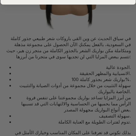
في سياق الحديث عن وين القى باروكات شعر طبيعي جذور كاملة
في السعودية، بالفعل يمكنكِ الآن الحصول على مجموعة مذهلة
ومتكاملة مكن بواريك الشعر بالجذور الكاملة من متجر زن هير، حيث
تتسم ببعض المزايا التي لن تجديها سوى في متجرنا من أبرزها:
الجودة عالية.
الانسيابية والمظهر الحقيقة.
بواريك شعر بجذور كاملة 100%.
سهولة التثبيت من خلال مجموعة من أدوات الصيانة والتثبيت
الخاصة بالبواريك.
من أبرز المزايا تساعد بواريك مجموعتنا على تنفس فروة
الرأس مما يحميها من الحساسية والالتهابات التي قد تسببها
بعض أنواع البواريك مجهولة المصدر.
سهولة التصفيف.
تدوم لفترات الطويلة مع العناية الكاملة.
بذلك تكوني قد تعرفنا على المكان المناسب وخيارك الأمثل في