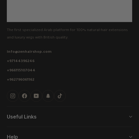
The first specialized Arab platform for 100% natural-hair extensions
and luxury wigs with British quality.
info@zenhairshop.com
+97144396246
+966115107044
+962796061162
Instagram
Facebook
YouTube
Snapchat
TikTok
Useful Links
Help